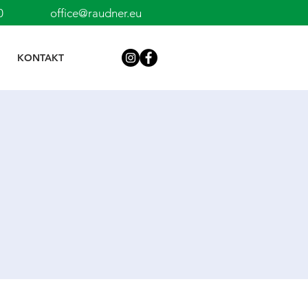
 2750
office@raudner.eu
KONTAKT