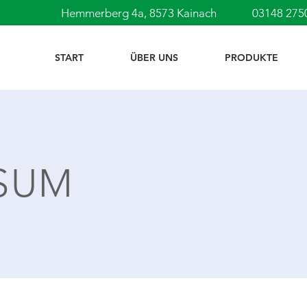
Hemmerberg 4a, 8573 Kainach
03148
START
ÜBER UNS
PRODUKTE
SUM