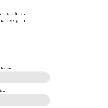
eie Inhalte zu
hnellstmöglich
chname
efon