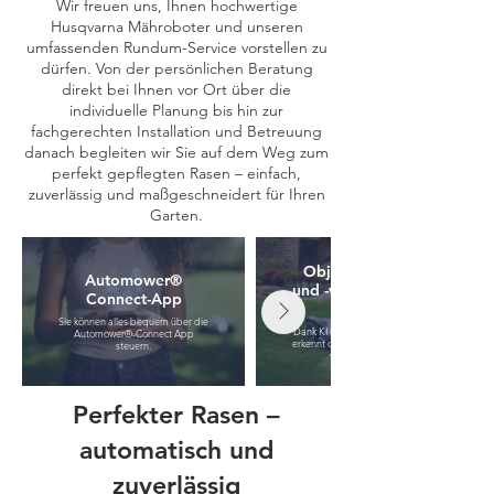
Wir freuen uns, Ihnen hochwertige
Husqvarna Mähroboter und unseren
umfassenden Rundum-Service vorstellen zu
dürfen. Von der persönlichen Beratung
direkt bei Ihnen vor Ort über die
individuelle Planung bis hin zur
fachgerechten Installation und Betreuung
danach begleiten wir Sie auf dem Weg zum
perfekt gepflegten Rasen – einfach,
zuverlässig und maßgeschneidert für Ihren
Garten.
Objekterkennung
Automower®
und -vermeidung mit
Connect-App
Sie können alles bequem über die
Dank KI und eingebauter Kamera
Automower®-Connect App
erkennt der Automower®, was sich
steuern.
vor ihm befindet.
Perfekter Rasen –
automatisch und
zuverlässig