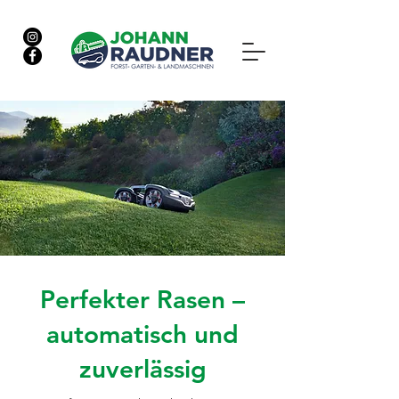
Hemmerberg 4a, 8573 Kainach
03148 2750
office@raudner.eu
Perfekter Rasen –
automatisch und
zuverlässig